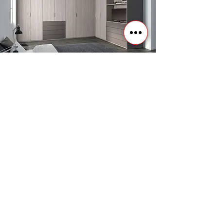
COCINAS
Uno de los espacios más ocupado en todas las
casas es la COCINA, ahí nos reunimos toda la
familia, compartimos momentos y muchas más