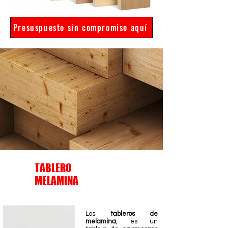
Presuspuesto sin compromiso aquí
TABLERO
MELAMINA
Los
tableros de
melamina
, es un